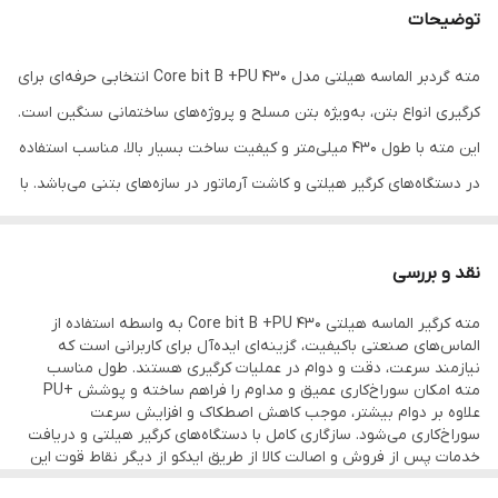
توضیحات
مته گردبر الماسه هیلتی مدل 430 Core bit B +PU انتخابی حرفه‌ای برای
کرگیری انواع بتن، به‌ویژه بتن مسلح و پروژه‌های ساختمانی سنگین است.
این مته با طول ۴۳۰ میلی‌متر و کیفیت ساخت بسیار بالا، مناسب استفاده
در دستگاه‌های کرگیر هیلتی و کاشت آرماتور در سازه‌های بتنی می‌باشد. با
فناوری پیشرفته هیلتی و طراحی بهینه، عمل سوراخ‌کاری با این مته
سریع، دقیق و با طول عمر بالا انجام می‌شود. ایدکو به عنوان نماینده
نقد و بررسی
رسمی هیلتی در ایران، این محصول را با گارانتی اصالت کالا و ارائه فاکتور
مته کرگیر الماسه هیلتی 430 Core bit B +PU به واسطه استفاده از
رسمی عرضه می‌کند.
الماس‌های صنعتی باکیفیت، گزینه‌ای ایده‌آل برای کاربرانی است که
نیازمند سرعت، دقت و دوام در عملیات کرگیری هستند. طول مناسب
مته امکان سوراخ‌کاری عمیق و مداوم را فراهم ساخته و پوشش +PU
علاوه بر دوام بیشتر، موجب کاهش اصطکاک و افزایش سرعت
سوراخ‌کاری می‌شود. سازگاری کامل با دستگاه‌های کرگیر هیلتی و دریافت
خدمات پس از فروش و اصالت کالا از طریق ایدکو از دیگر نقاط قوت این
محصول است.