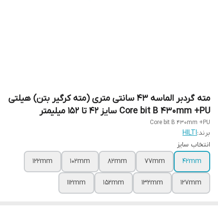
مته گردبر الماسه 43 سانتی متری (مته کرگیر بتن) هیلتی
Core bit B 430mm +PU سایز 42 تا 152 میلیمتر
Core bit B 430mm +PU
برند:
HILTI
انتخاب سایز
122mm
102mm
82mm
77mm
42mm
112mm
152mm
132mm
127mm