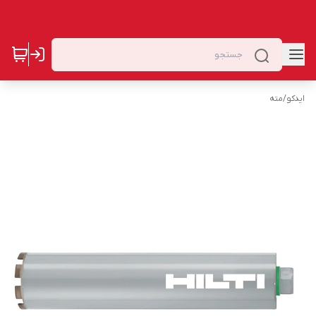
ایدکو
/
مته