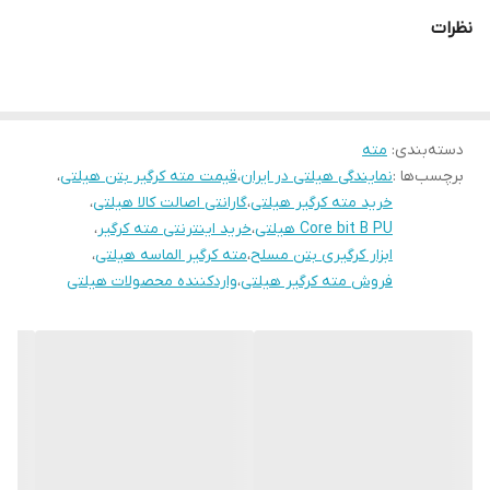
نظرات
دسته‌بندی
:
مته
برچسب‌ها :
نمایندگی هیلتی در ایران
،
قیمت مته کرگیر بتن هیلتی
،
خرید مته کرگیر هیلتی
،
گارانتی اصالت کالا هیلتی
،
Core bit B PU هیلتی
،
خرید اینترنتی مته کرگیر
،
ابزار کرگیری بتن مسلح
،
مته کرگیر الماسه هیلتی
،
فروش مته کرگیر هیلتی
،
واردکننده محصولات هیلتی