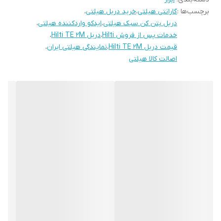
برچسب‌ها :
گارانتی هیلتی
،
خرید دریل هیلتی
،
است.
دریل بتن کن سبک هیلتی
،
ایدکو واردکننده هیلتی
،
یادآوری مهم و خدمات ایدکو
خدمات پس از فروش Hilti
،
دریل Hilti TE 2M
،
شرکت
ایدکو
واردکننده مستقیم محصولات هیلتی در ایران است و
دریل
قیمت دریل Hilti TE 2M
،
نمایندگی هیلتی ایران
،
اصالت کالا هیلتی
Hilti TE 2-M
را با
گواهی اصالت کالا
و
گارانتی معتبر
ارائه می‌دهد. برای
مشاوره و پشتیبانی فنی با شماره
02126150854
تماس بگیرید.