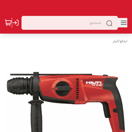
ایدکو
/
ابزار