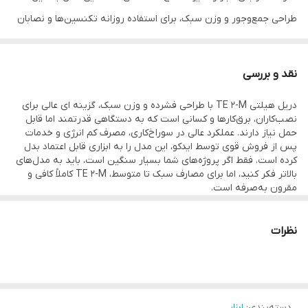
طراحی جمع‌وجور و وزن سبک، برای استفاده روزانه تکنسین‌ها و نصابان
بسیار مناسب است. TE 2-M با موتور توانمند و سیستم چکشی مؤثر،
راندمان قابل توجهی را برای پروژه‌های ساختمانی کوچک تا متوسط فراهم
نقد و بررسی
می‌کند.
دریل هیلتی TE 2-M با طراحی فشرده و وزن سبک، گزینه ای عالی برای
مشخصات فنی برجسته:
نصب‌کاران، برق‌کارها و کسانی است که به دستگاهی قدرتمند اما قابل
توان موتور:
۸۰۰ وات
حمل نیاز دارند. عملکرد عالی در سوراخ‌کاری، مصرف کم انرژی و خدمات
پس از فروش قوی توسط ایدکو، این مدل را به ابزاری قابل اعتماد بدل
ولتاژ:
۲۲۰ ولت
کرده است. فقط اگر پروژه‌های شما بسیار سنگین است، باید به مدل‌های
سرعت بدون بار:
تا ۱۲۰۰ دور در دقیقه
بالاتر فکر کنید، اما برای مصارف سبک تا متوسط، TE 2-M کاملاً کافی و
مقرون به‌صرفه است.
سیستم دو حالته:
سوراخ‌کاری ساده و سوراخ‌کاری چکشی
پشتیبانی از مته SDS-Plus
نظرات
وزن تقریبی:
۲.۹ کیلوگرم
طراحی ارگونومیک، جمع‌وجور و کابل مقاوم
دریل TE 2-M از سوی نصابان به دلیل سبکی، سادگی عملکرد و طول عمر
زیاد استقبال زیادی دارد و انتخابی کاربردی برای کارهای حساس و ظریف
دسته‌بندی
:
ابزار