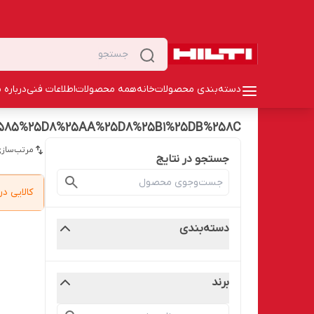
دسته‌بندی محصولات
خانه
همه محصولات
اطلاعات فنی
درباره م
585%25D8%25AA%25D8%25B1%25DB%258C
مرتب‌سازی
جستجو در نتایج
کالایی 
دسته‌بندی
برند