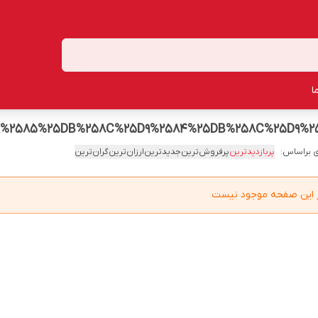
ا
9%2585%25DB%258C%25D9%2584%25DB%258C%25D9%2
 براساس:
پربازدیدترین
پرفروش‌ترین
جدیدترین
ارزان‌ترین
گران‌ترین
در این صفحه موجود نیست