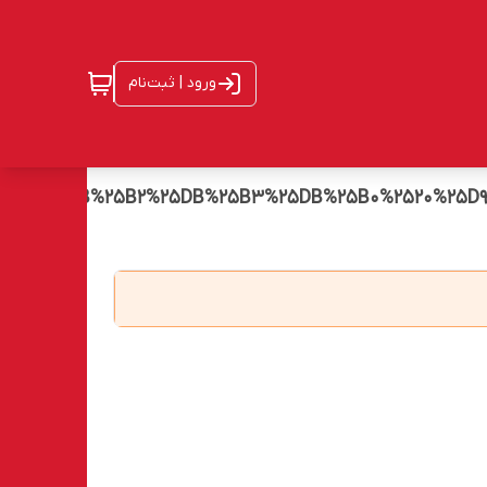
ورود | ثبت‌نام
2520%25DB%25B2%25DB%25B3%25DB%25B0%2520%25D