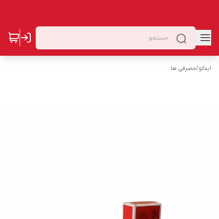
ایدکو
/
مصرفی ها