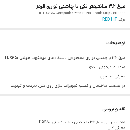
میخ ۳،۲ سانتیمتر تکی با چاشنی نواری قرمز
Hilti DX450 Compatible 3.2mm Nails with Strip Cartridge
برند:
RED HIT
توضیحات
میخ 3.2 با چاشنی نواری مخصوص دستگاه‌های میخکوب هیلتی DX450 |
ضمانت مرجوعی ایدکو
معرفی محصول
در صنعت ساختمان و نصب تجهیزات فلزی روی بتن، سرعت و کیفیت
اتصال اهمیت زیادی دارد. یکی از پرکاربردترین ابزارها برای این کار،
میخکوب‌های پودری مانند هیلتی DX450
هستند. برای کارکرد درست این
نقد و بررسی
دستگاه‌ها، استفاده از میخ و چاشنی استاندارد ضروری است.
نقد و بررسی میخ 3.2 با چاشنی نواری هیلتی DX450
میخ 3.2 با چاشنی نواری
دقیقا برای همین منظور طراحی شده است؛
معرفی کلی