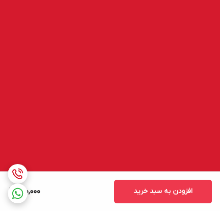
با توجه به بررسی بالا، می‌توان گفت
میخ 3.2 با چاشنی نواری هیلتی
فقط از
چاشنی نواری استاندارد
توصیه‌شده استفاده کنید.
DX450
انتخابی مطمئن‌تر از نمونه‌های متفرقه است. کیفیت ساخت،
سازگاری با دستگاه و
خدمات پس از فروش منحصربه‌فرد ایدکو
ارزش
دستگاه را به‌صورت منظم سرویس و تمیز کنید.
خرید این محصول را بالا می‌برد.
چرا ایدکو را انتخاب کنیم؟
ارائه محصولات با کیفیت و مطابق دیتاشیت هیلتی
ضمانت مرجوعی منحصربه‌فرد
پشتیبانی فنی برای انتخاب درست محصول
تجربه و تخصص در حوزه تجهیزات نصب و اتصال
جمع‌بندی
اگر به دنبال
اتصال سریع، ایمن و مطمئن پلیت فلزی به بتن
هستید،
میخ 3.2 با چاشنی نواری ایدکو
بهترین انتخاب است. با ضمانت مرجوعی و
کیفیت تضمین‌شده، پروژه‌های شما بدون دردسر و با حداکثر کارایی پیش
خواهد رفت.
افزودن به سبد خرید
600,000