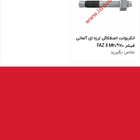
انکربولت اصطکاکی لرزه ای آلمانی
فیشر FAZ II M20*170
تماس بگیرید