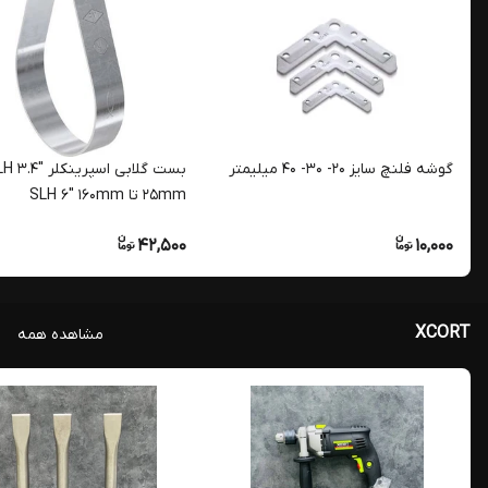
گوشه فلنچ سایز 20- 30- 40 میلیمتر
بست گلابی اسپرینکلر .4
25mm تا SLH 6" 160mm
42,500
10,000
XCORT
مشاهده همه