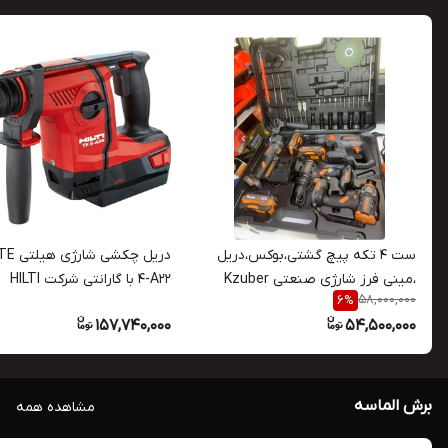
ست 4 تکه پیچ گشتی،بوکس،دریل
دریل چکشی
،مینی فرز شارژی صنعتی Kzuber
4-A22 با گارانتی شرکت HILTI
58,000,000
6
%
سفارش اروپا
157,740,000
54,500,000
برش الماسه
مشاهده همه