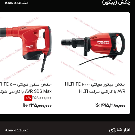
چکش (پیکور)
مشاهده همه
چکش پیکور هیلتی HILTI TE 1000-
چکش پیکور هیلتی  500
AVR با گارانتی شرکت HILTI
AVR SDS Max با گارانتی ش
258,000,000
8
%
HILTI
235,000,000
495,380,000
ابزار شارژی
مشاهده همه