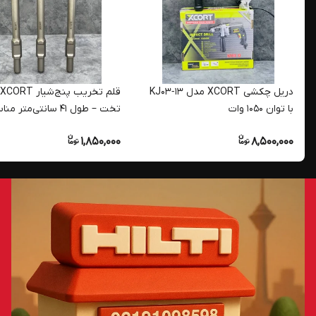
دریل چکشی XCORT مدل KJ03‑13
با توان ۱۰۵۰ وات
تخت – طول ۴۱ سانتی‌متر 
پیکور و بتن‌کن
1,850,000
8,500,000