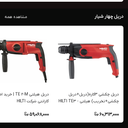
دریل چهار شیار
مشاهده همه
دریل چکشی 3کاره(دریل+دریل
دریل هیلتی TE 2-M | خ
چکشی+تخریب) هیلتی HILTI TE3 -
گارانتی شرکت HILTI
ML با گارانتی شرکت HILTI
59,068,000
60,313,000