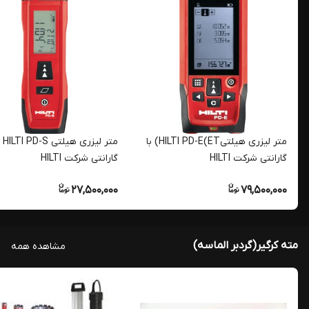
متر لیزری هیلتیHILTI PD-E(ET) با
متر لیزری 
گارانتی شرکت HILTI
گارانتی شرکت HILTI
27,500,000
79,500,000
مته کرگیر(گردبر الماسه)
مشاهده همه