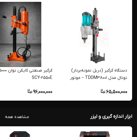
دستگاه کرگیر (دریل نمونه‌بردار)
توتال مدل TDDM38001 – موتور
SCY-2550E
قدرتمند ۳۸۰۰ وات
96,000,000
65,500,000
ابزار اندازه گیری و لیزر
مشاهده همه