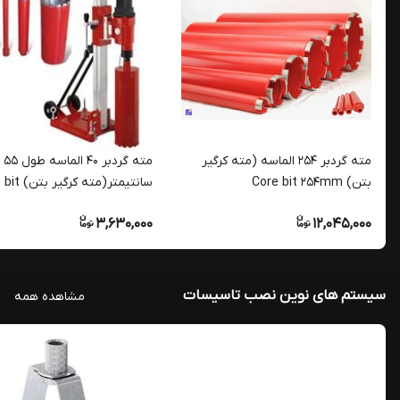
مته گردبر 254 الماسه (مته کرگیر
مته گردبر 40 الماسه طول 55
بتن) Core bit 254mm
سانتیمتر(مته ک
40mm
3,630,000
12,045,000
سیستم های نوین نصب تاسیسات
مشاهده همه