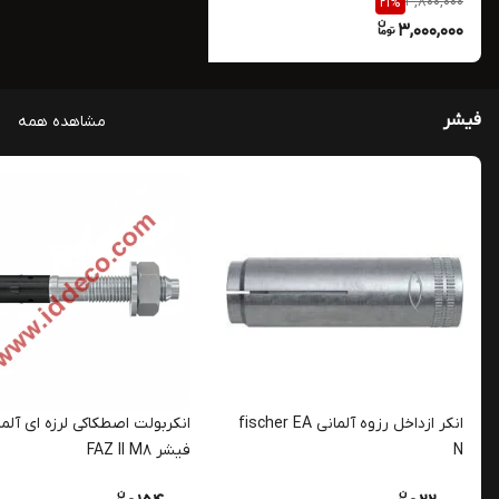
3,800,000
21
%
شرکت fischer
3,000,000
فیشر
مشاهده همه
انکر ازداخل رزوه آلمانی fischer EA
انکربولت اصطکاکی لرزه ای آلما
N
فیشر FAZ II M8