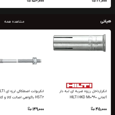
154,000
22,000
هیلتی
مشاهده همه
انکرازداخل رزوه ضربه ای لبه دار
انکربولت اصطکاکی ل
آلمانی HILTI HKD M10*40
HST2 باگواهی اصالت کالا و گا
شرکت HILTI
149,000
45,000