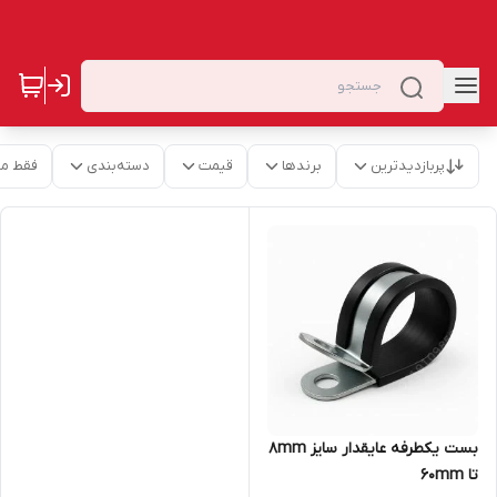
پربازدیدترین
برندها
قیمت
دسته‌بندی
فقط م
بست یکطرفه عایقدار سایز 8mm
تا 60mm