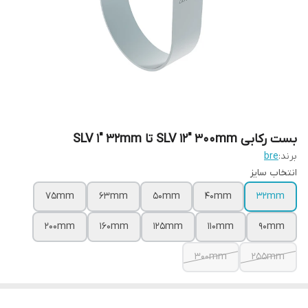
بست رکابی SLV 12" 300mm تا SLV 1" 32mm
برند:
bre
انتخاب سایز
75mm
63mm
50mm
40mm
32mm
200mm
160mm
125mm
110mm
90mm
300mm
255mm