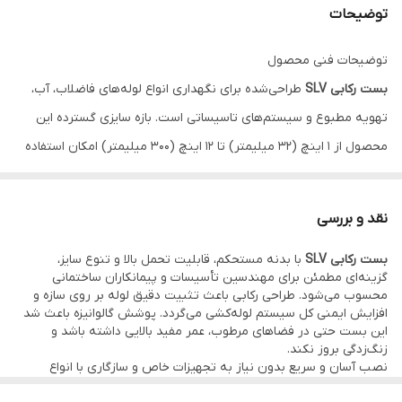
توضیحات
توضیحات فنی محصول
بست رکابی SLV
طراحی‌شده برای نگهداری انواع لوله‌های فاضلاب، آب،
تهویه مطبوع و سیستم‌های تاسیساتی است. بازه سایزی گسترده این
محصول از 1 اینچ (32 میلیمتر) تا 12 اینچ (300 میلیمتر) امکان استفاده
در پروژه‌های مختلف ساختمانی و تأسیساتی را فراهم می‌نماید.
این بست دارای بدنه فولادی با پوشش گالوانیزه است تا در برابر رطوبت و
نقد و بررسی
خوردگی مقاومت بیشتری داشته باشد. شکل رکابی و شیارهای تعبیه
بست رکابی SLV
با بدنه مستحکم، قابلیت تحمل بالا و تنوع سایز،
شده باعث توزیع وزن بهتر لوله و جلوگیری از سرخوردگی یا جابه‌جایی
گزینه‌ای مطمئن برای مهندسین تأسیسات و پیمانکاران ساختمانی
غیرمنتظره می‌شود.
محسوب می‌شود. طراحی رکابی باعث تثبیت دقیق لوله بر روی سازه و
افزایش ایمنی کل سیستم لوله‌کشی می‌گردد. پوشش گالوانیزه باعث شد
اتصال به سقف یا دیوار با پیچ و مهره استاندارد انجام می‌گردد و نصب
این بست حتی در فضاهای مرطوب، عمر مفید بالایی داشته باشد و
آن نیازی به ابزار خاصی ندارد. مناسب انواع لوله‌های پوش‌فیت،
زنگ‌زدگی بروز نکند.
نصب آسان و سریع بدون نیاز به تجهیزات خاص و سازگاری با انواع
پلی‌اتیلن، فولادی، مسی و PVC است و گزینه ای قابل اعتماد برای مهار
لوله‌های متداول در بازار ایران، از دیگر مزایای این بست است. تنها نکته