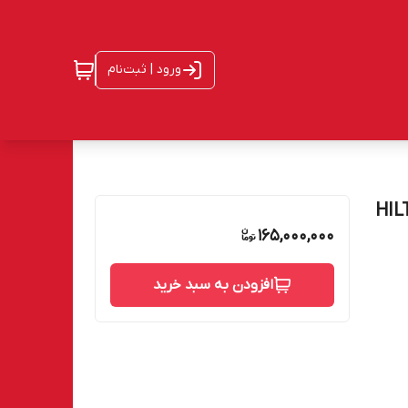
ورود | ثبت‌نام
ره(دریل+دریل چکشی+تخریب) هیلتی HILTI
165,000,000
افزودن به سبد خرید