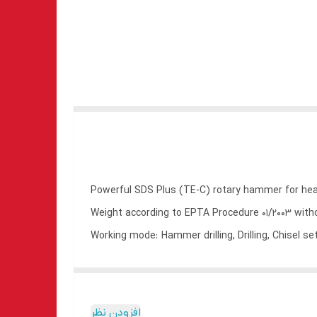
Powerful SDS Plus (TE-C) rotary hammer for heavy-
Weight according to EPTA Procedure 01/2003 witho
Working mode: Hammer drilling, Drilling, Chisel set
Hammer drilling diameter range: 4 - 28 mm
TECHNICAL DATA
Weight according to EPTA Procedure 01/2003 with
افزودن نظر