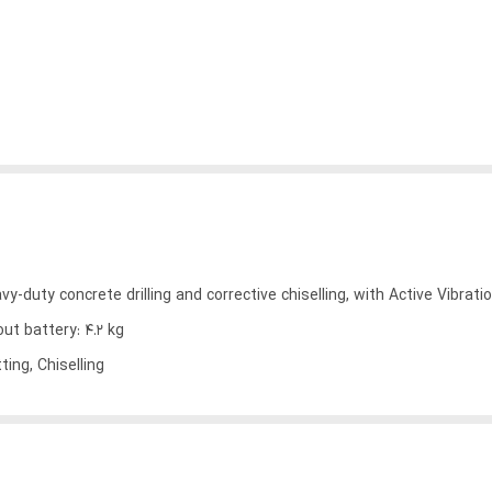
duty concrete drilling and corrective chiselling, with Active Vibrat
ut battery: 4.2 kg
ting, Chiselling
out battery