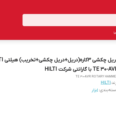
ا
دریل چکشی 3کا
TE 30- با گارانتی شرکت HILTI
TE 30-AVR ROTARY HAMM
ند:
HILTI
ته‌بندی
:
ابزار