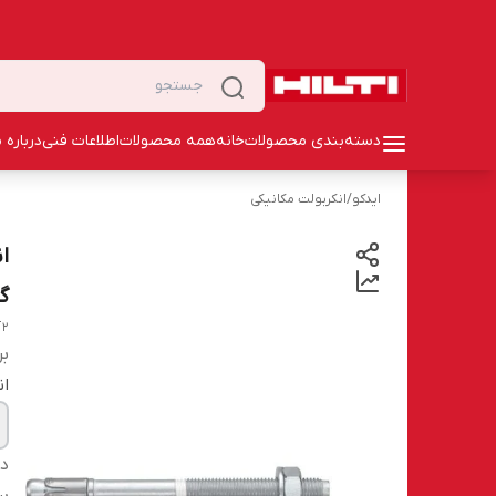
دسته‌بندی محصولات
خانه
همه محصولات
اطلاعات فنی
درباره م
ایدکو
/
انکربولت مکانیکی
گا
T2
بر
ان
دس