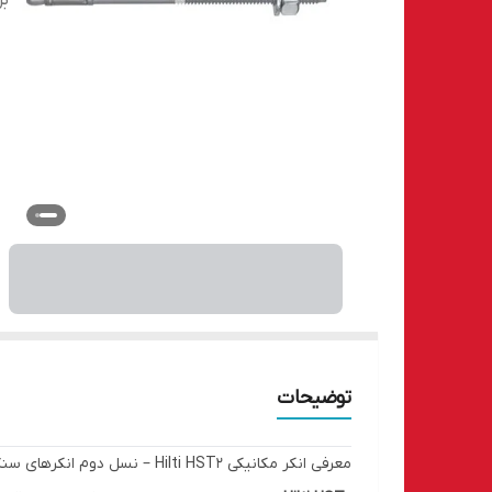
بر
توضیحات
معرفی انکر مکانیکی Hilti HST2 – نسل دوم انکرهای سنگین با عملکرد تضمینی