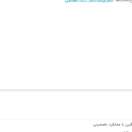
چسب‌ها :
انکربولت
،
انکر
،
HST
،
هیلتی