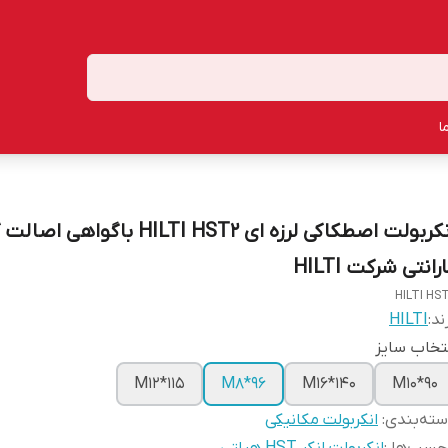
ا
انکربولت اصطکاکی لرزه ای HILTI HST2 باگواهی 
رانتی شرکت HILTI
HILTI HS
ند:
HILTI
تخاب سایز
M12*115
M8*96
M16*140
M10*90
ته‌بندی
:
انکربولت مکانیکی