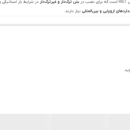
در
بتن ترک‌دار و غیرترک‌دار
در شرایط بار استاتیکی و
اردهای اروپایی و بین‌المللی
نیاز دارند.
أییدشده.
 A4
برای مقاومت در برابر خوردگی.
لا و تحمل بارهای سنگین.
 مقاومت در برابر آتش (تا 120 دقیقه).
ید.
ی حساس.
زه‌های بحرانی
.
 انکر (mm)
گشتاور نصب (Nm)
20
40
9