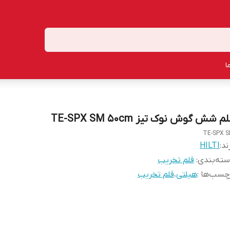
ا
م شش گوش نوک تیز TE-SPX SM 50cm
TE-SPX 
ند:
HILTI
ته‌بندی
:
قلم تخریب
چسب‌ها :
هیلتی
،
قلم تخریب