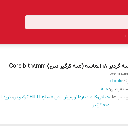
ا
ردبر 18 الماسه (مته کرگیر بتن) Core bit 18mm
Core bit 18
ند:
xtools
ته‌بندی
:
مته
چسب‌ها :
هیلتی
،
کاشت آرماتور
،
برش بتن مسلح
،
HILTI
،
کرگیربتن
،
خرید ای
مته کرگیر