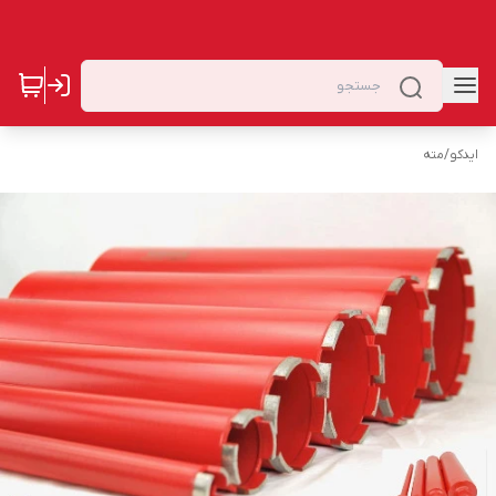
ایدکو
/
مته