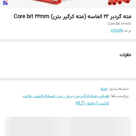
مته گردبر 22 الماسه (مته کرگیر بتن) Core bit 22mm
Core bit 112mm
برند:
xtools
نظرات
دسته‌بندی
:
مته
برچسب‌ها :
هیلتی
،
مته
،
کرگیربتن
،
برش بتن مسلح
،
کاشت بولت
،
کاشت آرماتور
،
HILTI