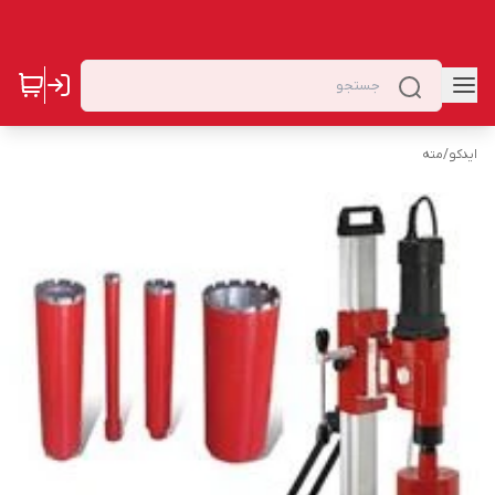
ایدکو
/
مته