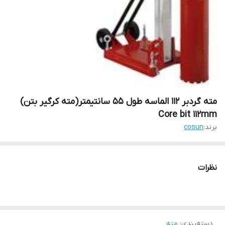
مته گردبر 112 الماسه طول 55 سانتیمتر(مته کرگیر بتن)
Core bit 112mm
برند:
cosun
نظرات
دسته‌بندی
:
مته