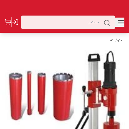
ایدکو
/
مته