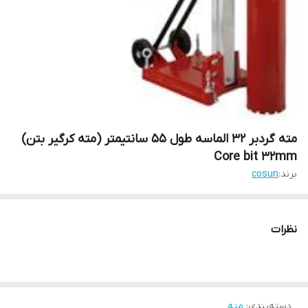
مته گردبر 32 الماسه طول 55 سانتیمتر (مته کرگیر بتن)
Core bit 32mm
برند:
cosun
نظرات
دسته‌بندی
:
مته