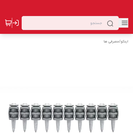
ایدکو
/
مصرفی ها