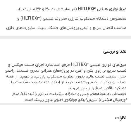
میخ نواری هیلتی HILTI BX3
(در سایزهای 20، 30 و 36 میلی‌متر)،
مخصوص دستگاه میخکوب شارژی معروف هیلتی (HILTI BX3) و
مناسب اتصال سریع و ایمن پروفیل‌های خشک، پلیت، ساپورت‌های فلزی
و انواع تاسیسات بر روی بتن و فولاد بدون انفجار و باروت است.
ویژگی‌های مهم:
نقد و بررسی
تولید آلمان با بارکد اورجینال:
تضمین اصالت توسط واردکننده رسمی
میخ‌های نواری هیلتی HILTI BX3 مرجع استاندارد اجرای فست فیکس و
(ایدکو)
نصب سریع بر روی بتن و آهن در پروژه‌های عمرانی مدرن هستند. راحتی
بدون باروت و مخرب:
مخصوص دستگاه‌های شارژی جدید (کاملاً ایمن
حمل، سرعت نصب عالی، بدون خطرات میخکوب باروتی، و مهم‌تر از همه
اصالت و کیفیت تضمین‌شده با خرید از ایدکو، دغدغه بابت شکست یا
و کم‌صدا)
عملکرد ناقص میخ را از بین می‌برد.
سایزهای کاربردی:
2 سانت (20mm)، 3 سانت (30mm)، 3.6 سانت
حواستان به نمونه‌های چینی و متفرقه بی‌کیفیت در بازار باشد؛ فقط میخ
اورجینال هیلتی با سریال ایدکو جوابگوی اجرای بدون ریسک است.
(36mm)
کارکرد روی بتن و فلز:
متریال، سخت‌کاری و مقاومت بالا در برابر
نظرات
خم‌شدگی و شکست
بسته‌بندی اصلی هیلتی دارای سریال استعلام