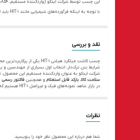
این چسب توسط شرکت ایدکو (واردکننده مستقیم، 02126150854) با گواهی اصالت و سلامت کالا ارائه می‌گردد.
با توجه 
و اجرا می‌کند.
در بازار ایران نمونه‌های تقلبی این محصول به وفور یاف
جدول فنی چسب کاشت میلگرد هیلتی HIT-1
نقد و بررسی
قطر میلگرد (mm)
قطر سوراخ (mm)
عمق سوراخ (mm)
چسب کاشت میلگرد هیلتی T-1
80
10
8
شرایط بتن ترک‌دار، انتخاب اول بسیاری از مهندسین و پی
شرکت ایدکو به عنوان واردکننده مستقیم این محصول، ت
90
12
10
سلامت کالا
،
بارکد قابل استعلام
و همچنین
فاکتور رسمی
ب
110
14
12
در بازار شاهد نمونه‌های فیک و غیراصل HIT-1 هستیم که فاقد کارایی و ایمنی لازم بوده و صرفاً خرید از منابع معتبر و دارای مجوز، امنیت پروژه شما را تضمین می‌کند.
125
18
16
170
24
20
نظرات
میزان مصرف تقریبی برای یک میلگرد بوده و بر حسب ط
سوالات متداول
شما هم درباره این محصول نظر خود را بنویسید.
۱. چگونه از اصالت چسب هیلتی HIT-1 مطمئن شویم؟