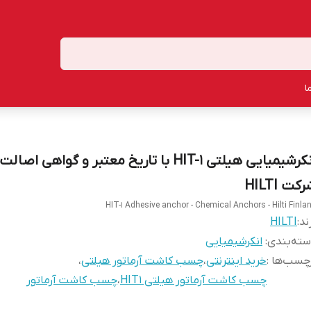
ا
انکرشیمیایی هیلتی HIT-1 با تاریخ معتبر و گواهی اصال
کت HILTI
HIT-1 Adhesive anchor - Chemical Anchors - Hilti Finla
ند:
HILTI
ته‌بندی
:
انکرشیمیایی
چسب‌ها :
خرید اینترنتی
،
چسب کاشت آرماتور هیلتی
،
چسب کاشت آرماتور هیلتی HIT1
،
چسب کاشت آرماتور