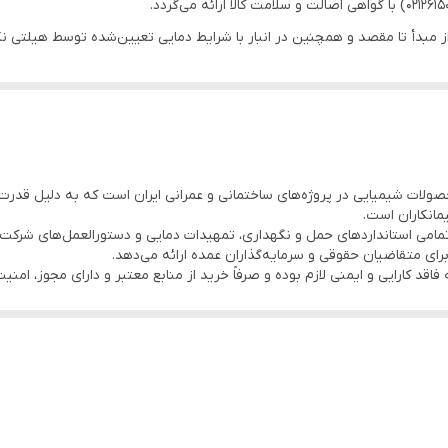
به اینکه فرآورده‌های شیمیایی مانند HIT-1 باید از مبدأ تا مقصد و همچنین در انبار با شرایط دمایی تعی
ت می‌شود، لذا خرید فقط از واردکننده رسمی با گواهی اصالت، فاکتور رسمی و قا
مصرف چسب تقریبی (ml)
باربری طراحی (kN)
HI یکی از پرکاربردترین محصولات شیمیایی در پروژه‌های ساختمانی و عمرانی ایران است که به
8
30
مانکاران است.
مامی استانداردهای حمل و نگهداری، تمهیدات دمایی و دستورالعمل‌های شرکت 
12
45
رای متقاضیان حقوقی و سرمایه‌گذاران عمده ارائه می‌دهد.
16
55
28
80
45
135
ول کاشت قابل تغییر است.