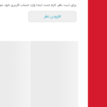
برای ثبت نظر، لازم است ابتدا وارد حساب کاربری خود شو
کالا دارای بارکد استعلام و گواهی اصالت صادره از ایدک
۲. شرایط حمل و نگهداری محصول چگونه است؟
افزودن نظر
تمامی پروسه حمل و انبارداری این چسب توسط ایدکو با ر
۳. آیا این محصول فیک نیز دارد؟
بله، نمونه غیراصل و فیک آن متأسفانه در ایران رایج اس
۴. میزان مصرف چسب برای هر میلگرد چقدر است؟
بسته به قطر و طول کاشت میلگرد، میزان چسب متفاوت اس
۵. این چسب مناسب چه نوع کاربردهایی است؟
مناسب انواع کاشت میلگرد، بولت، و اتصالات مهندسی در ب
۶. ایدکو چه خدماتی ارائه می‌دهد؟
فروش مستقیم کالا، ارائه گواهی سلامت و اصالت، ارسال 
۷. چطور با ایدکو ارتباط بگیریم؟
شماره تماس: 02126150854 – مشاوره، استعلام قیمت و راهنمایی خرید.