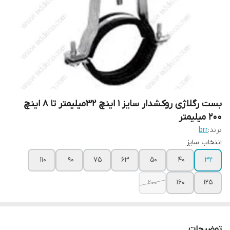
بست رگلاژی روکشدار سایز 1 اینچ 32میلیمتر تا 8 اینچ
200 میلیمتر
برند:
brr
انتخاب سایز
110
90
75
63
50
40
32
200
160
125
توضیحات