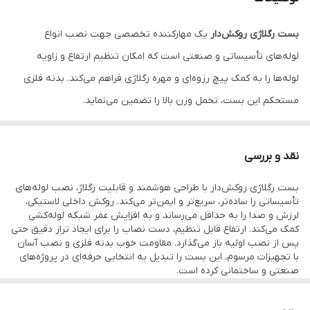
بست رگلاژی روکش‌دار
یک مهارکننده تخصصی جهت نصب انواع
لوله‌های تأسیساتی و صنعتی است که امکان تنظیم ارتفاع و زاویه
لوله‌ها را به کمک پیچ رزوه‌ای و مهره رگلاژی فراهم می‌کند. بدنه فلزی
مستحکم این بست، تحمل وزن بالا را تضمین می‌نماید.
استفاده از روکش لاستیکی در سطح داخلی، مزیت مهمی برای محافظت از
لوله در برابر سایش، خوردگی و لرزش‌های احتمالی ایجاد می‌کند. نصب
نقد و بررسی
این بست در سقف، دیوار یا کف، به ویژه در پروژه‌های ساختمانی و
بست رگلاژی روکش‌دار با طراحی هوشمند و قابلیت رگلاژ، نصب لوله‌های
کارخانجات، باعث تسریع و دقت بیشتر کار اجرا و کاهش صدا و ارتعاش
تأسیساتی را ساده‌تر، سریع‌تر و ایمن‌تر می‌کند. روکش داخلی لاستیکی،
شبکه لوله‌کشی می‌شود.
لرزش و صدا را به حداقل می‌رساند و به افزایش عمر شبکه لوله‌کشی
کمک می‌کند. ارتفاع‌ قابل تنظیم، دست نصاب را برای ایجاد تراز دقیق حتی
ویژگی‌ها:
پس از نصب اولیه باز می‌گذارد. مقاومت خوب بدنه فلزی و نصب آسان
امکان تنظیم ارتفاع و دقیق لوله پس از نصب
با تجهیزات مرسوم، این بست را تبدیل به انتخابی حرفه‌ای در پروژه‌های
صنعتی و ساختمانی کرده است.
بدنه فلزی گالوانیزه با مقاومت مکانیکی بالا
در صورت نیاز به ارتقاء کیفیت نصب، افزایش ایمنی و کاهش مشکلات
پس از نصب لوله، این محصول گزینه‌ای ایده‌آل است و ارزش خرید
روکش لاستیکی ضد سایش و جاذب لرزش