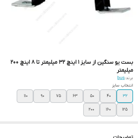
بست یو سنگین از سایز 1 اینچ 32 میلیمتر تا 8 اینچ 200
میلیمتر
برند:
bus
انتخاب سایز
110
90
75
63
50
40
32
200
160
125
توضیحات