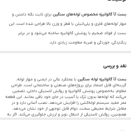
بست U گالوانیزه مخصوص لوله‌های سنگین
برای ثابت نگه داشتن و
مهار لوله‌های فلزی و پلی‌اتیلن با قطر و وزن بالا طراحی شده است. این
بست از فولاد ضخیم با پوشش گالوانیزه ساخته می‌شود و در برابر
زنگ‌زدگی، خوردگی و ضربه مقاومت زیادی دارد.
وجود روکش لاستیکی در بخش داخلی بست، باعث می‌شود ارتعاش و
لرزش لوله کاهش یافته و از آسیب به لایه بیرونی لوله جلوگیری گردد.
نقد و بررسی
نصب این محصول به‌راحتی با پیچ و مهره بر روی سطوح مختلف از
بست U گالوانیزه لوله سنگین
با عملکرد عالی در ایمنی و مهار لوله،
جمله دیوار، سقف یا کف انجام می‌شود.
گزینه‌ای قابل اعتماد برای پروژه‌های صنعتی و ساختمانی است. طراحی
این بست به خصوص در صنایع ساختمانی، نیروگاهی، تاسیساتی و حتی
مقاوم، به‌خصوص پوشش گالوانیزه و روکش لاستیکی داخلی، تضمین
می‌کند که لوله‌ها بدون تَرَک یا آسیب در جای خود باقی بمانند. این قطعه
خطوط انتقال آب و فاضلاب کاربرد فراوان دارد.
عمر مفید سیستم لوله‌کشی را افزایش می‌دهد، نصب آسانی دارد و در
ویژگی‌های کلیدی:
مقابل شرایط محیطی سخت، دوام قابل توجهی از خود نشان می‌دهد.
همچنین، روکش لاستیکی از انتقال نویز و لرزش جلوگیری می‌کند. اگر به
مقاومت بالا در برابر زنگ‌زدگی و خوردگی
دنبال امنیت، طول عمر و قابلیت اتکای بالا هستید، این بست انتخاب
حرفه‌ای برای هر تیم تأسیسات است.
مناسب جهت مهار لوله‌های سنگین و قطور