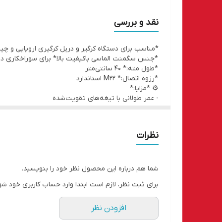
نقد و بررسی
*مناسب برای دستگاه کرگیر و دریل کرگیری اروپایی و چی
*جنس سگمنت الماسی باکیفیت بالا* برای سوراخکاری 
*طول مته:* ۴۰ سانتی‌متر
*رزوه اتصال:* M22 استاندارد
⚙️ *مزایا:*
- عمر طولانی با تیغه‌های تقویت‌شده
- برش تمیز و بدون لب‌پَری
- مناسب برای کرگیری عمودی و افقی
نظرات
شما هم درباره این محصول نظر خود را بنویسید.
برای ثبت نظر، لازم است ابتدا وارد حساب کاربری خود شو
افزودن نظر