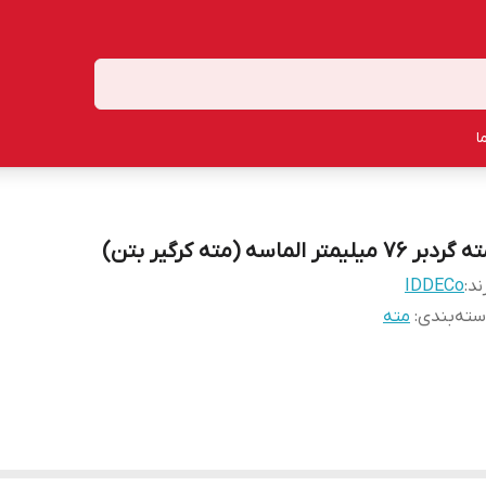
ا
ردبر 76 میلیمتر الماسه (مته کرگیر بتن)
ند:
IDDECo
ته‌بندی
:
مته