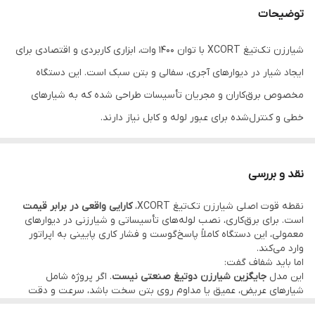
توضیحات
شیارزن تک‌تیغ XCORT با توان ۱۴۰۰ وات، ابزاری کاربردی و اقتصادی برای
ایجاد شیار در دیوارهای آجری، سفالی و بتن سبک است. این دستگاه
مخصوص برق‌کاران و مجریان تأسیسات طراحی شده که به شیارهای
خطی و کنترل‌شده برای عبور لوله و کابل نیاز دارند.
برخلاف شیارزن‌های دوتیغ، این مدل با یک تیغه کار می‌کند و عرض شیار
به‌صورت دستی و با تکرار برش قابل تنظیم است. همین موضوع باعث
نقد و بررسی
کاهش قیمت، وزن کمتر و کنترل بهتر دستگاه شده و آن را برای
نقطه قوت اصلی شیارزن تک‌تیغ XCORT،
کارایی واقعی در برابر قیمت
پروژه‌های روزمره و استفاده مداوم مناسب می‌کند.
است. برای برق‌کاری، نصب لوله‌های تأسیساتی و شیارزنی در دیوارهای
این دستگاه قابلیت
کار به‌صورت خشک یا تر (واترکات)
را دارد و با اتصال
معمولی، این دستگاه کاملاً پاسخ‌گوست و فشار کاری پایینی به اپراتور
وارد می‌کند.
به پمپ آب مجزا، گرد و غبار به شکل محسوسی کاهش می‌یابد؛ مزیتی
اما باید شفاف گفت:
مهم برای کار در فضای بسته و ساختمان‌های در حال بهره‌برداری.
این مدل
جایگزین شیارزن دوتیغ صنعتی نیست
. اگر پروژه شامل
شیارهای عریض، عمیق یا مداوم روی بتن سخت باشد، سرعت و دقت
شیارزن‌های دو تیغه بیشتر است. در این دستگاه، تنظیم عرض شیار