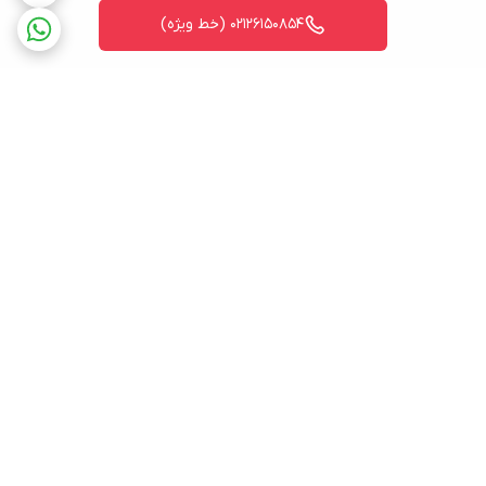
02126150854 (خط ویژه)
برگشت به بالا
ارسال ویژه به سرتاسر ایران
پشتیبانی فنی ومهندسی