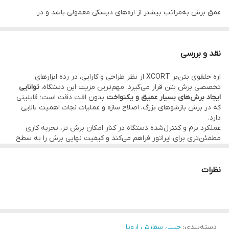
عمق برش به‌مراتب بیشتر از اره‌های دیسکی معمولی باشد و در
برش‌هایی که دسترسی از یک سمت محدود است، عملکرد فوق‌العاده‌ای
ارائه دهد.
نقد و بررسی
این مدل از نوع
برقی
بوده و با برق تک‌فاز ۲۲۰ ولت کار می‌کند، بنابراین
اره حلقوی بتن‌بر XCORT از نظر طراحی و کارایی، در رده ابزارهای
بدون نیاز به تجهیزات بادی یا هیدرولیکی، در پروژه‌های ساختمانی و
تخصصی برش بتن قرار می‌گیرد. مهم‌ترین مزیت این دستگاه،
توانایی
صنعتی قابل استفاده است. دستگاه قابلیت
برش تر (واترکات)
را دارد و با
ایجاد برش‌های بسیار عمیق و یکنواخت
بدون افت دقت است؛ قابلیتی
که در برش بازشوهای بزرگ، اصلاح سازه و عملیات نجات اهمیت بالایی
اتصال به پمپ آب مجزا، گرد و غبار به‌طور مؤثر کنترل می‌شود؛ ویژگی
دارد.
مهمی برای حفظ سلامت اپراتور و کار در محیط‌های بسته.
عملکرد نرم و کنترل‌شده دستگاه در کنار امکان برش تر، تجربه کاری
مطمئن‌تری برای اپراتور فراهم می‌کند و کیفیت نهایی برش را به سطح
رینگ کاتر XCORT انتخابی حرفه‌ای برای پیمانکاران، تیم‌های تاسیساتی،
حرفه‌ای می‌رساند. استفاده از سیستم برقی تک‌فاز نیز باعث شده این
رینگ کاتر در کارگاه‌ها و پروژه‌های شهری، بدون محدودیت خاصی قابل
آتش‌نشانی، بازسازی سازه و پروژه‌هایی است که به برش عمیق، تمیز و
استفاده باشد.
نظرات
کنترل‌شده نیاز دارند.
در مجموع، این محصول برای کاربرانی طراحی شده که
به حداکثر عمق
برش، دقت بالا و عملکرد تخصصی
اهمیت می‌دهند و به دنبال ابزاری
فراتر از اره‌های بتن‌بر رایج هستند.
دسته‌بندی
:
چینی سفارش اروپا