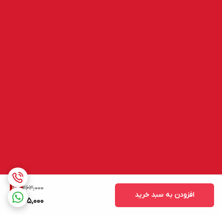
263,000
3
%
افزودن به سبد خرید
255,000