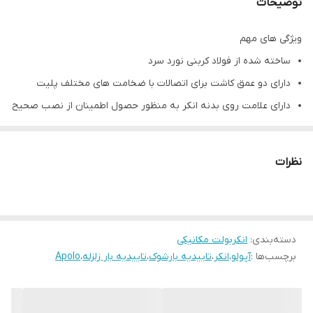
توضیحات
ویژگی های مهم
ساخته شده از فولاد کربنی نورد سرد
دارای دو عمق کاشت برای اتصالات با ضخامت های مختلف پلیت
دارای علامت روی بدنه انکر به منظور حصول اطمینان از نصب صحیح
استفاده سریع و آسان
مناسب برای استفاده در محیط های داخلی و خشک
نظرات
جنس : فولاد، با روکش زینک (حداقل ۵µm)
نوع رزوه: رزوه خارجی
ظرفیت باربری و پوشش گالوانیزه بسیار خوب
دسته‌بندی
:
انکربولت مکانیکی
برچسب‌ها :
آپولو
،
انکر
،
تاییدیه بارشوک
،
تاییدیه بار زلزله
،
Apolo