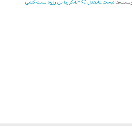
چسب‌ها :
بست عایقدار
،
HKD
،
انکرازداخل رزوه
،
بست گلابی