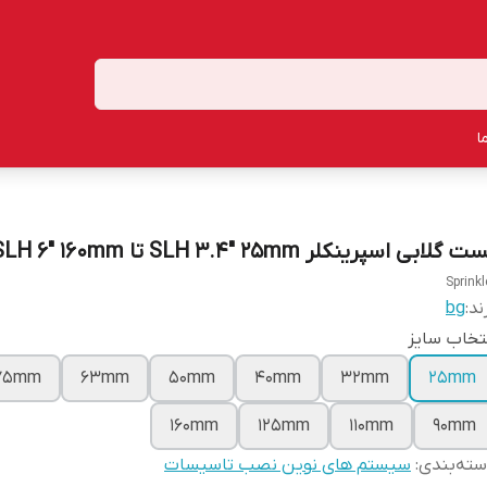
ا
 گلابی اسپرینکلر SLH 3.4" 25mm تا SLH 6" 160mm
Sprinkl
ند:
bg
تخاب سایز
75mm
63mm
50mm
40mm
32mm
25mm
160mm
125mm
110mm
90mm
ته‌بندی
:
سیستم های نوین نصب تاسیسات