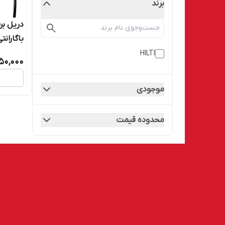
برند
باگارانتی 
HILTI
50,000
موجودی
محدوده قیمت