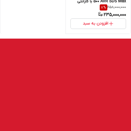
500 AVR SDS Max با گارانتی
258,000,000
8
%
شرکت HILTI
235,000,000
افزودن به سبد