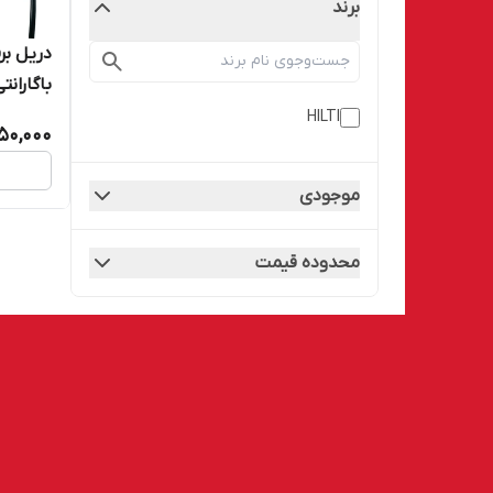
برند
باگارانتی 
HILTI
50,000
موجودی
محدوده قیمت