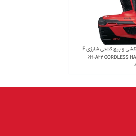
دریل چکشی و پیچ گشتی شارژی F
6H-A22 CORDLESS H
ا باتری و شارژر