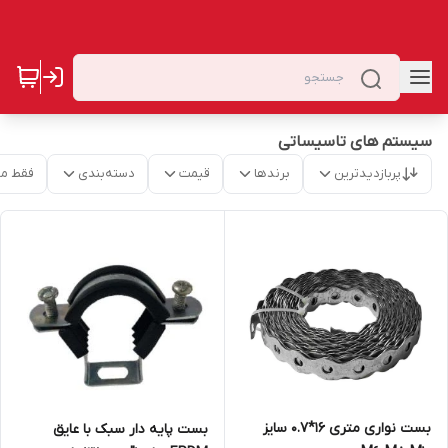
سیستم های تاسیساتی
پربازدیدترین
برندها
قیمت
دسته‌بندی
فقط م
بست نواری متری 16*0.7 سایز
بست پایه دار سبک با عایق