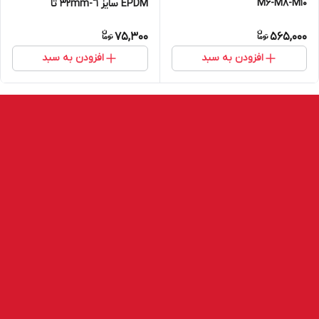
M6-M8-M10
EPDM سایز 1"-32mm تا
8"-200mm
75,300
565,000
افزودن به سبد
افزودن به سبد