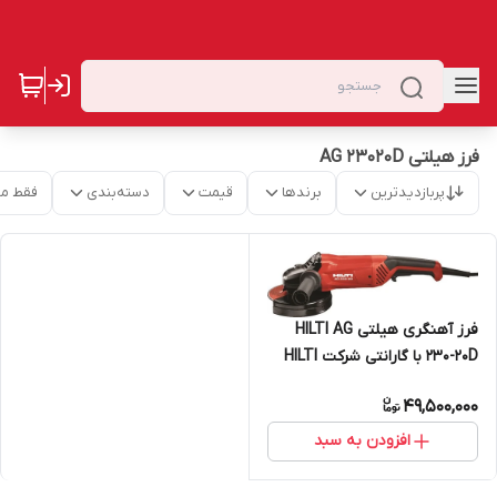
فرز هیلتی AG 23020D
پربازدیدترین
برندها
قیمت
دسته‌بندی
فقط م
فرز آهنگری هیلتی HILTI AG
230-20D با گارانتی شرکت HILTI
49,500,000
افزودن به سبد