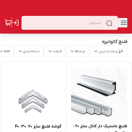
فلنچ گالوانیزه
پربازدیدترین
برندها
قیمت
دسته‌بندی
فقط م
فلنچ ماستیک دار کانال سایز 20 -
گوشه فلنچ سایز 20- 30- 40