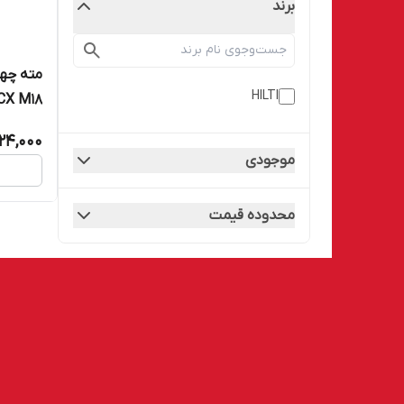
برند
HILTI
CX M18
24,000
موجودی
محدوده قیمت