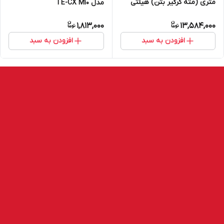
متری (مته کرگیر بتن) هیلتی
مدل TE-CX M10
Core bit B 430mm +PU سایز
1,813,000
13,584,000
42 تا 152 میلیمتر
افزودن به سبد
افزودن به سبد