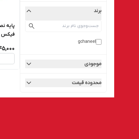
برند
پایه نص
فیکس
gchaneel
45,000
موجودی
محدوده قیمت