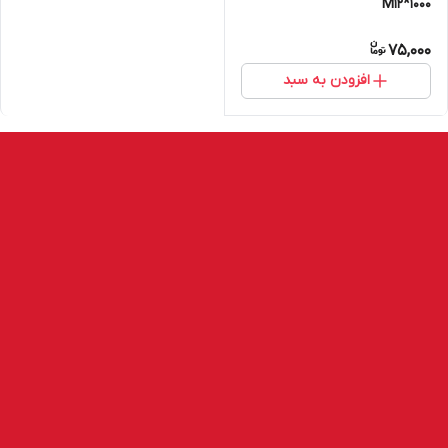
M12*1000
75,000
افزودن به سبد