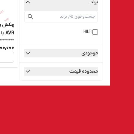
برند
HILTI
AVR با گارانتی شرکت HILTI
0,000,000
00,000
موجودی
محدوده قیمت