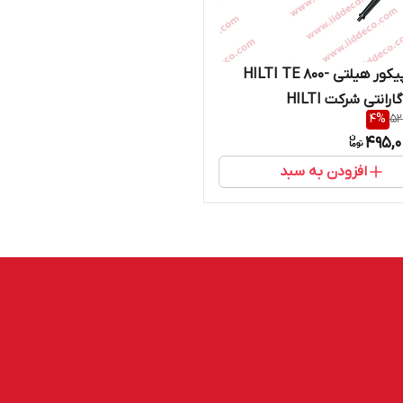
چکش پیکور هیلتی HILTI TE 800-
4
%
52
495,0
افزودن به سبد