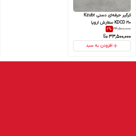
کرگیر حرفه‌ای دستی Kzubr
KDCD 210 سفارش اروپا
34,500,000
2
%
33,500,000
افزودن به سبد