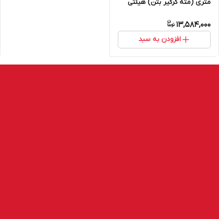
متری (مته کرگیر بتن) هیلتی
Core bit B 430mm +PU سایز
13,584,000
42 تا 152 میلیمتر
افزودن به سبد