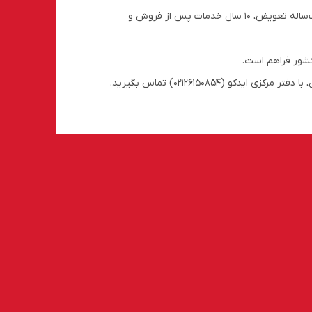
ایدکو، واردکننده رسمی و معتبر هیلتی در ایران، انکربولت‌های HST2 را با گارانتی یک‌ساله تعویض، ۱۰ سال خدمات پس از فروش و
کشور فراهم است.