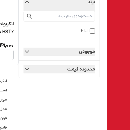
برند
HILTI
T2
شرکت HILTI
149,000
موجودی
محدوده قیمت
است 
می‌رو
فوق‌ا
قابل