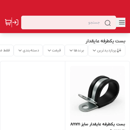
بست یکطرفه عایقدار
پربازدیدترین
برندها
قیمت
دسته‌بندی
فقط م
بست یکطرفه عایقدار سایز 8mm