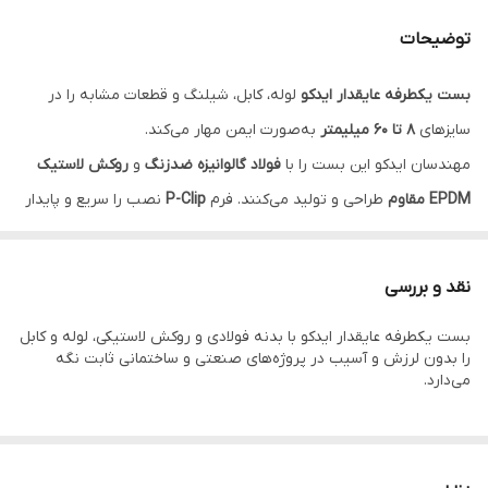
توضیحات
بست یکطرفه عایقدار ایدکو
لوله، کابل، شیلنگ و قطعات مشابه را در
سایزهای
۸ تا ۶۰ میلیمتر
به‌صورت ایمن مهار می‌کند.
مهندسان ایدکو این بست را با
فولاد گالوانیزه ضدزنگ
و
روکش لاستیک
EPDM مقاوم
طراحی و تولید می‌کنند. فرم
P-Clip
نصب را سریع و پایدار
می‌سازد و اجازه می‌دهد کاربران آن را به‌آسانی روی سطوح مختلف ببندند.
ویژگی‌های کلیدی:
نقد و بررسی
بدنه فولاد گالوانیزه با روکش روی برای جلوگیری از خوردگی
بست یکطرفه عایقدار ایدکو با بدنه فولادی و روکش لاستیکی، لوله و کابل
روکش داخلی لاستیک EPDM مقاوم در برابر حرارت، سایش و UV
را بدون لرزش و آسیب در پروژه‌های صنعتی و ساختمانی ثابت نگه
محدوده سایز: 8mm تا 60mm
می‌دارد.
کاربردها: تاسیسات، خودروسازی، ماشین‌آلات، برق و مخابرات
قابلیت کاهش لرزش و صدا
نصب سریع با پیچ یا پرچ