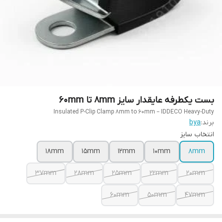
بست یکطرفه عایقدار سایز 8mm تا 60mm
Insulated P-Clip Clamp 8mm to 60mm – IDDECO Heavy-Duty
برند:
bya
انتخاب سایز
18mm
15mm
12mm
10mm
8mm
37mm
28mm
25mm
22mm
20mm
60mm
50mm
47mm