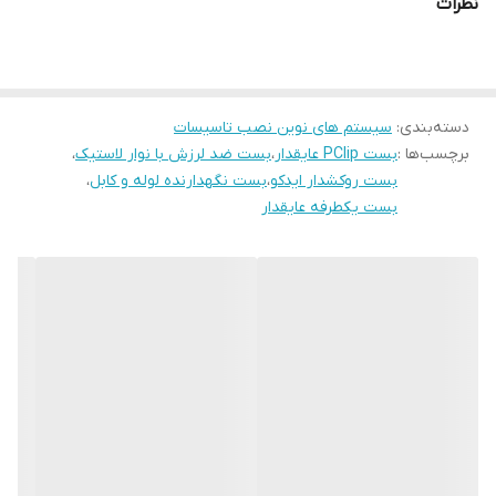
نظرات
مشخصات فنی:
استاندارد: DIN 3016-1
سختی لاستیک: Shore A 60 ±5
دسته‌بندی
:
سیستم های نوین نصب تاسیسات
ضخامت ورق: 0.8 تا 1.2 میلیمتر (بسته به سایز)
برچسب‌ها :
بست PClip عایقدار
،
بست ضد لرزش با نوار لاستیک
،
مقاومت دمایی: -40°C تا +120°C
بست روکشدار ایدکو
،
بست نگهدارنده لوله و کابل
،
1. این بست برای چه کاربردی طراحی شده است؟
بست یکطرفه عایقدار
مهندسان ایدکو آن را برای مهار ایمن لوله‌ها، کابل‌ها و شیلنگ‌ها در
محیط‌های مختلف ساخته‌اند.
2. روکش داخلی از چه جنسی است؟
ایدکو از لاستیک EPDM مقاوم در برابر حرارت و سایش استفاده می‌کند.
3. آیا این بست در برابر خوردگی مقاوم است؟
بدنه فولاد گالوانیزه آن مقاومت بالایی در برابر زنگ‌زدگی دارد.
4. این بست در چه سایزهایی موجود است؟
ایدکو آن را در سایزهای ۸ تا ۶۰ میلیمتر تولید می‌کند.