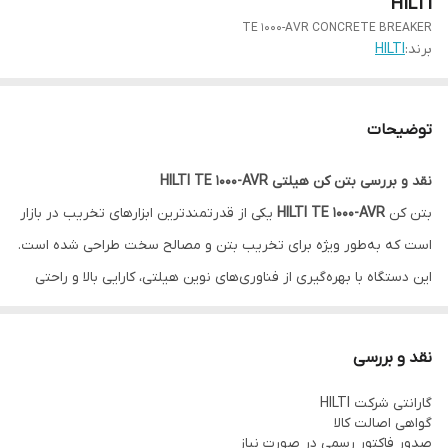
HILTI
TE 1000-AVR CONCRETE BREAKER
برند:
HILTI
توضیحات
نقد و بررسی بتن کن هیلتی HILTI TE 1000-AVR
بتن کن
HILTI TE 1000-AVR
یکی از قدرتمندترین ابزارهای تخریب در بازار
است که به‌طور ویژه برای تخریب بتن و مصالح سخت طراحی شده است.
این دستگاه با بهره‌گیری از فناوری‌های نوین هیلتی، کارایی بالا و راحتی
کاربر را در پروژه‌های سنگین تضمین می‌کند.
طراحی و ساخت:
نقد و بررسی
این بتن کن دارای بدنه‌ای مقاوم و طراحی ارگونومیک است که امکان
گارانتی شرکت HILTI
استفاده طولانی‌مدت بدون خستگی شدید را فراهم می‌کند. سیستم AVR
گواهی اصالت کالا
(Active Vibration Reduction) میزان لرزش را به حداقل می‌رساند و
صدور فاکتور رسمی در صورت نیاز