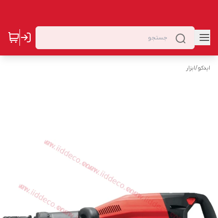
ایدکو
/
ابزار