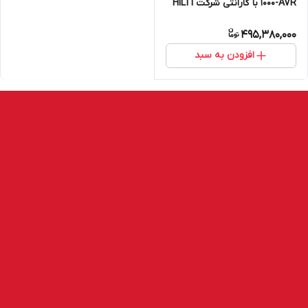
1000-AVR با گارانتی شرکت HILTI
495,380,000
افزودن به سبد