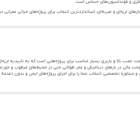
ت فلزی و فونداسیون‌های حساس است.
ت کالا را با
بارکد استعلام، گواهی سلامت و فاکتور رسمی
تضمین می‌کند. حمل و
ری کششی (kN)
باربری برشی (kN)
11
 مقاومت عالی در بارهای دینامیکی و عمر طولانی حتی در محیط‌های مرطوب و خ
ی و مشاوره تخصصی، انتخاب شما را برای اجرای پروژه‌های ایمن و بدون دغدغه
18
26
37
ور رسمی ارائه می‌دهد. تنها راه اطمینان خرید از واردکننده رسمی است.