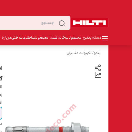
دسته‌بندی محصولات
خانه
همه محصولات
اطلاعات فنی
درباره م
ایدکو
/
انکربولت مکانیکی
گا
OR
بر
ان
دس