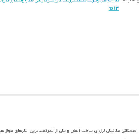
چسب‌ها :
تاییدیه بارشوک
،
کاشت بولت
،
خرید اینترنتی
،
انکربولت لرزه ای
،
I
hst3
طکاکی مکانیکی لرزه‌ای ساخت آلمان و یکی از قدرتمندترین انکرهای مجاز هیلتی