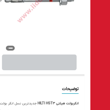
بر
توضیحات
انکربولت هیلتی HILTI HST3
جدیدترین نسل انکر بولت اص