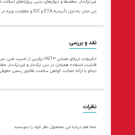
غیرترک‌دار، سقف‌ها و دیوارهای بتنی، پروژه‌های اسکل
این مدل به‌دلیل تأییدیه ETA و ICC و مقاومت ویژه در بارهای لرزه‌ای و ضربه‌ای، استانداردترین انتخاب برای پروژه‌های حیاتی عمرانی در ایران است.
شرکت
ایدکو
به عنوان تنها واردکننده رسمی، اصالت و سلام
مشتریان فراهم است.
جدول فنی انکربولت هیلتی HST3 برای سایزهای پرکاربرد
نقد و بررسی
سایز انکربولت
قطر سوراخ (mm)
عمق سوراخ (mm)
بارب
انکربولت لرزه‌ای هیلتی HST3 ترکیبی از امنیت فنی، سرعت نصب بالا و باربری بسیار مناسب برای پروژه‌هایی است که به تاییدیه لرزه‌ای و استاندارد بین‌المللی نیاز دارند.
12
60
10
M8
قابلیت استفاده همزمان در بتن ترک‌دار و غیرترک‌دار،
ایدکو با ارائه اصالت، گواهی سلامت، فاکتور رسمی حقوق
20
70
12
M10
28
80
14
M12
49
110
18
M16
نظرات
سوالات متداول
۱. چطور اصالت هیلتی HST3 را تشخیص بدهم؟
شما هم درباره این محصول نظر خود را بنویسید.
ایدکو همراه هر بسته بارکد استعلام، گواهی سلامت و فاکت