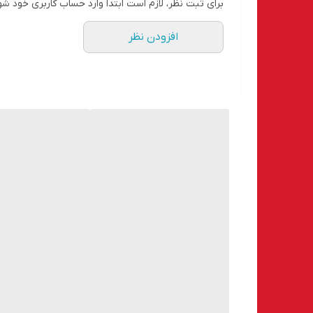
برای ثبت نظر، لازم است ابتدا وارد حساب کاربری خود شو
۲. تفاوت اصلی HST3 با مدل‌های قدیمی‌تر چیست؟
افزودن نظر
سازگاری کامل با بارهای لرزه‌ای و دینامیکی، ظرفیت بیش
۳. آیا برای بتن ترک‌دار مناسب است؟
بله، HST3 یکی از معدود انکرهای تاییدشده برای بتن ترک‌دار و مناسب پروژه‌های ملی و بین‌المللی است.
۴. آیا ایدکو فاکتور، برگه اصالت و مشاوره ارائه می‌دهد؟
بله، همه کالاهای هیلتی با فاکتور رسمی، برگه اصالت و 
۵. مصرف انکربولت و سایز سوراخ چگونه محاسبه می‌شود؟
براساس جدول بالا، سایز سوراخ و عمق بر اساس سایز انتخ
۶. تماس با ایدکو جهت خرید؟
02126150854 – برای ثبت سفارش عمده یا تکی و مشاوره تماس بگیرید.