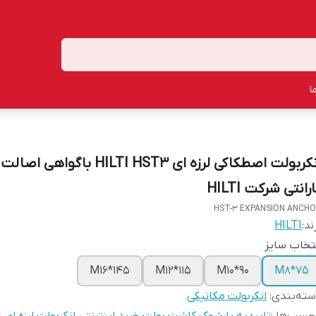
ا
انکربولت اصطکاکی لرزه ای HILTI HST3 باگواه
رانتی شرکت HILTI
HST-3 EXPANSION ANCH
ند:
HILTI
تخاب سایز
M16*145
M12*115
M10*90
M8*75
ته‌بندی
:
انکربولت مکانیکی