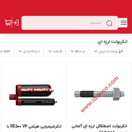
انکربولت لرزه ای
پربازدیدترین
برندها
قیمت
دسته‌بندی
فقط م
انکربولت اصطکاکی لرزه ای آلمانی
انکرشیمیایی هیلتی RE500 V4 با