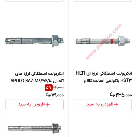
انکربولت اصطکاکی لرزه ای HILTI
انکربولت اصطکاکی لرزه های
HST3 باگواهی اصالت کالا و
آلمانی APOLO BAZ M8*72/10
84,000
5
%
گارانتی شرکت HILTI
79,000
235,000
افزودن به سبد
افزودن به سبد