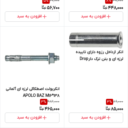
60,000
491,000
5
%
8
%
SLA B with bolt M8
56,700
448,000
افزودن به سبد
افزودن به سبد
انکر ازداخل رزوه دارای تاییده
لرزه ای و بتن ترک دارDrop
Anchor APOLO SA Plus
M16*65
انکربولت اصطکاکی لرزه ای آلمانی
APOLO BAZ M16*138
482,000
89,000
3
%
4
%
465,000
85,000
افزودن به سبد
افزودن به سبد