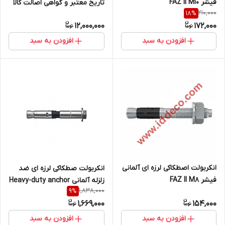
فیشر FAZ II M10
تاریخ معتبر و گواهی اصالت کالا
210,000
18
%
شرکت HILTI
12,000,000
172,000
افزودن به سبد
افزودن به سبد
انکربولت اصطکاکی لرزه ای آلمانی
انکربولت صطکاکی لرزه ای ضد
فیشر FAZ II M8
زلزله آلمانی Heavy-duty anchor
1,838,000
9
%
SLA B with bolt M16
1,669,000
154,000
افزودن به سبد
افزودن به سبد