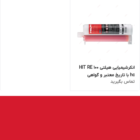
انکرشیمیایی هیلتی HIT RE 100
hc با تاریخ معتبر و گواهی
تماس بگیرید
اصالت کالا شرکت HILTI