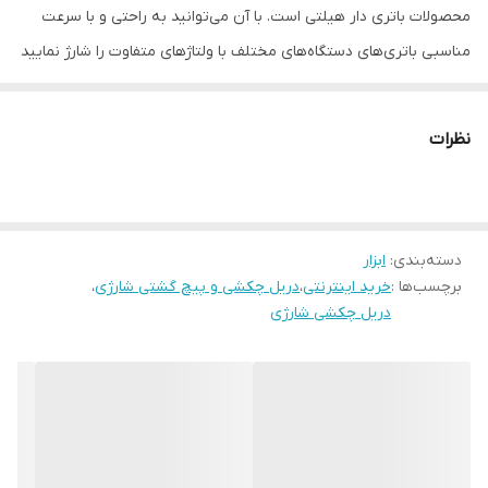
محصولات باتری دار هیلتی است. با آن می‌توانید به راحتی و با سرعت
مناسبی باتری‌های دستگاه‌های مختلف با ولتاژهای متفاوت را شارژ نمایید
و متوجه شوید که کی آماده به کار هستند. علاوه بر آن با توجه به اندازه
مناسب جای زیادی را نیز در جعبه ابزار شما اشغال نمی‌کند.
نظرات
ویژگی های شارژر C 4/36-90 230V
ابعاد این شارژر ۱۶۸ * ۱۶۵ * ۹۲ میلی‌متر بوده و وزنی حدود ۷۷۵ گرم دارد.
با توجه به این ارقام جمع و جور است و قابلیت حمل مناسبی دارد.
دسته‌بندی
:
ابزار
شارژرها معمولا در دمای پایین دچار اختلال شده یا سرعت شارژ آن‌ها
برچسب‌ها :
خرید اینترنتی
،
دریل چکشی و پیچ گشتی شارژی
،
پایین می‌آید. این مدل در برابر کاهش دما نیز مقاومت خیلی خوبی دارد
دریل چکشی شارژی
به طوری که تا ۱۰- درجه سانتیگراد نیز بدون هیچ مشکلی کار می‌کند.
دارای کابل دو متری است. طول نسبتا بلندی دارد و همین سبب می‌شود
آزادی عمل مناسبی در استفاده از آن داشته باشید. به علاوه توان خروجی
این باتری ۹۰ وات و آمپر خروجی آن نیز ۴ آمپر است. با انواع مدل‌های
باتری‌های لیتیوم یونی ۱۴، ۲۲ و ۳۶ ولتی هیلتی سازگاری کامل دارد و