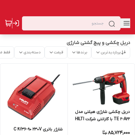
دریل چکشی و پیچ گشتی شارژی
پربازدیدترین
برندها
قیمت
دسته‌بندی
فقط م
دریل چکشی شارژی هیلتی مدل
TE 2-A22 با گارانتی شرکت HILTI
شارژر باتری C 4/36-90 230V
85,724,000