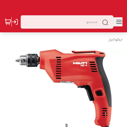
ایدکو
/
ابزار