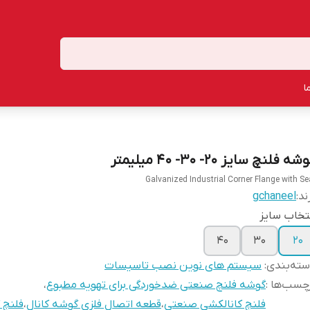
ا
شه فلنچ سایز 20- 30- 40 میلیمتر
Galvanized Industrial Corner Flange with Se
ند:
gchaneel
تخاب سایز
40
30
20
ته‌بندی
:
سیستم های نوین نصب تاسیسات
چسب‌ها :
گوشه فلنچ صنعتی ضدخوردگی برای تهویه مطبوع
،
فلنچ کانالکشی صنعتی
،
قطعه اتصال فلزی گوشه کانال
،
فلنچ گ