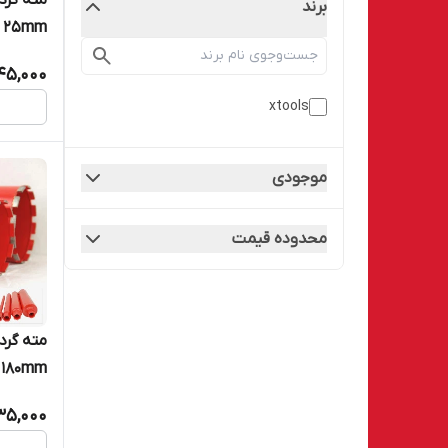
برند
Core bit 25mm
145,000
xtools
موجودی
محدوده قیمت
Core bit 180mm
35,000