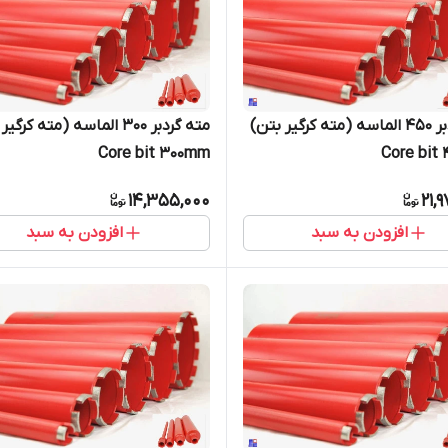
مته گردبر 450 الماسه (مته کرگیر بتن)
مته گردبر 300 الماسه (مته کرگ
Core bit 300mm
C
14,355,000
21,
افزودن به سبد
افزودن به سبد