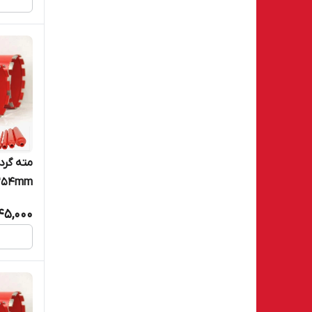
ore bit 254mm
045,000