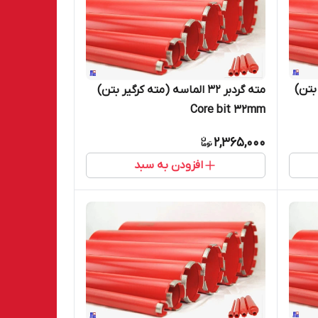
یر بتن)
مته گردبر 32 الماسه (مته کرگیر بتن)
Core bit 32mm
2,365,000
افزودن به سبد