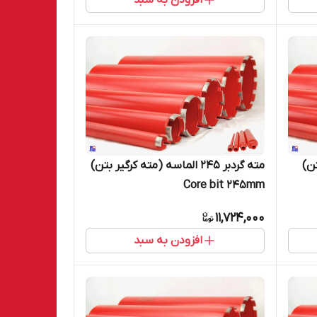
بتن)
مته گردبر 245 الماسه (مته کرگیر بتن)
Core bit 245mm
11,724,000
افزودن به سبد