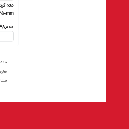
ore bit 350mm
748,000
مته 
های 
فشار