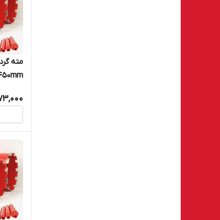
ore bit 450mm
973,000